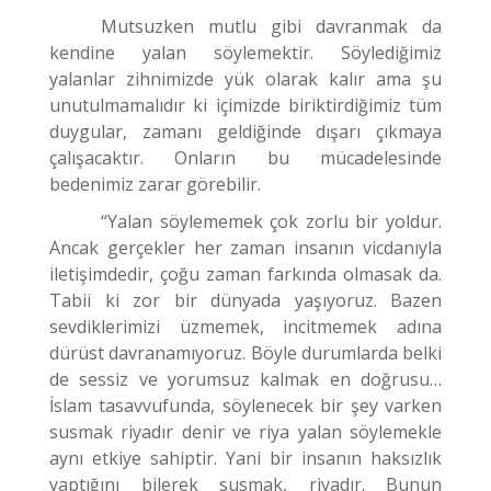
Mutsuzken mutlu gibi davranmak da
kendine yalan söylemektir. Söylediğimiz
yalanlar zihnimizde yük olarak kalır ama şu
unutulmamalıdır ki içimizde biriktirdiğimiz tüm
duygular, zamanı geldiğinde dışarı çıkmaya
çalışacaktır. Onların bu mücadelesinde
bedenimiz zarar görebilir.
“Yalan söylememek çok zorlu bir yoldur.
Ancak gerçekler her zaman insanın vicdanıyla
iletişimdedir, çoğu zaman farkında olmasak da.
Tabii ki zor bir dünyada yaşıyoruz. Bazen
sevdiklerimizi üzmemek, incitmemek adına
dürüst davranamıyoruz. Böyle durumlarda belki
de sessiz ve yorumsuz kalmak en doğrusu…
İslam tasavvufunda, söylenecek bir şey varken
susmak riyadır denir ve riya yalan söylemekle
aynı etkiye sahiptir. Yani bir insanın haksızlık
yaptığını bilerek susmak, riyadır. Bunun