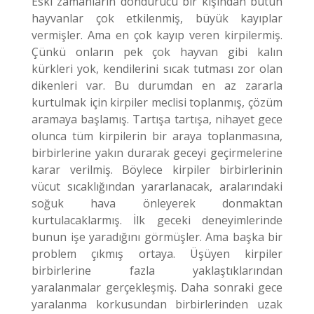
Eski zamanların dondurucu bir kışından bütün
hayvanlar çok etkilenmiş, büyük kayıplar
vermişler. Ama en çok kayıp veren kirpilermiş.
Çünkü onların pek çok hayvan gibi kalın
kürkleri yok, kendilerini sıcak tutması zor olan
dikenleri var. Bu durumdan en az zararla
kurtulmak için kirpiler meclisi toplanmış, çözüm
aramaya başlamış. Tartışa tartışa, nihayet gece
olunca tüm kirpilerin bir araya toplanmasına,
birbirlerine yakın durarak geceyi geçirmelerine
karar verilmiş. Böylece kirpiler birbirlerinin
vücut sıcaklığından yararlanacak, aralarındaki
soğuk hava önleyerek donmaktan
kurtulacaklarmış. İlk geceki deneyimlerinde
bunun işe yaradığını görmüşler.
Ama başka bir
problem çıkmış ortaya. Üşüyen kirpiler
birbirlerine fazla yaklaştıklarından
yaralanmalar gerçekleşmiş. Daha sonraki gece
yaralanma korkusundan birbirlerinden uzak