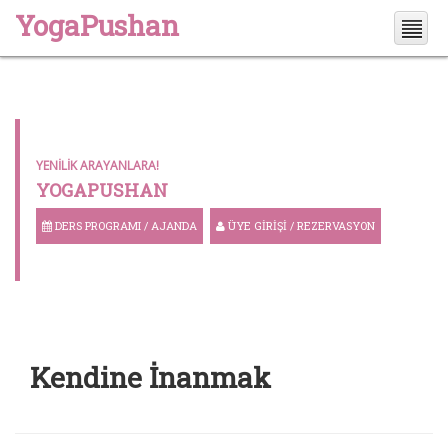
YogaPushan
YENILIK ARAYANLARA!
YOGAPUSHAN
DERS PROGRAMI / AJANDA
ÜYE GIRIŞI / REZERVASYON
Kendine İnanmak