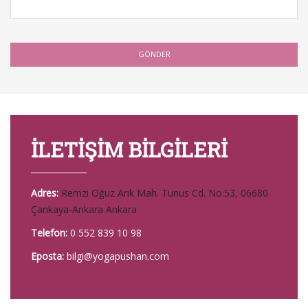
İLETİŞİM BİLGİLERİ
Adres:
Remzi Oğuz Arık Mah. Tunus Cd. No:53, 06680
Çankaya-Ankara Ankara
Telefon:
0 552 839 10 98
Eposta:
bilgi@yogapushan.com