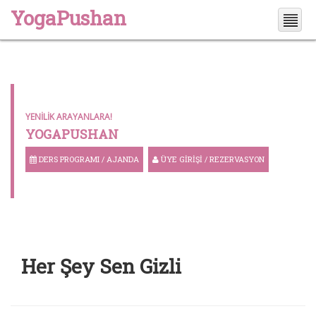
YogaPushan
YENILIK ARAYANLARA!
YOGAPUSHAN
DERS PROGRAMI / AJANDA
ÜYE GIRIŞI / REZERVASYON
Her Şey Sen Gizli