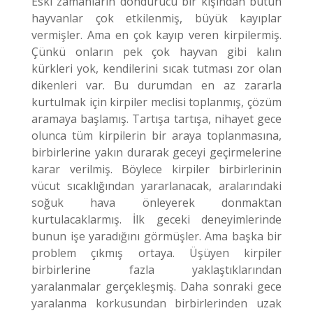
Eski zamanların dondurucu bir kışından bütün
hayvanlar çok etkilenmiş, büyük kayıplar
vermişler. Ama en çok kayıp veren kirpilermiş.
Çünkü onların pek çok hayvan gibi kalın
kürkleri yok, kendilerini sıcak tutması zor olan
dikenleri var. Bu durumdan en az zararla
kurtulmak için kirpiler meclisi toplanmış, çözüm
aramaya başlamış. Tartışa tartışa, nihayet gece
olunca tüm kirpilerin bir araya toplanmasına,
birbirlerine yakın durarak geceyi geçirmelerine
karar verilmiş. Böylece kirpiler birbirlerinin
vücut sıcaklığından yararlanacak, aralarındaki
soğuk hava önleyerek donmaktan
kurtulacaklarmış. İlk geceki deneyimlerinde
bunun işe yaradığını görmüşler.
Ama başka bir
problem çıkmış ortaya. Üşüyen kirpiler
birbirlerine fazla yaklaştıklarından
yaralanmalar gerçekleşmiş. Daha sonraki gece
yaralanma korkusundan birbirlerinden uzak