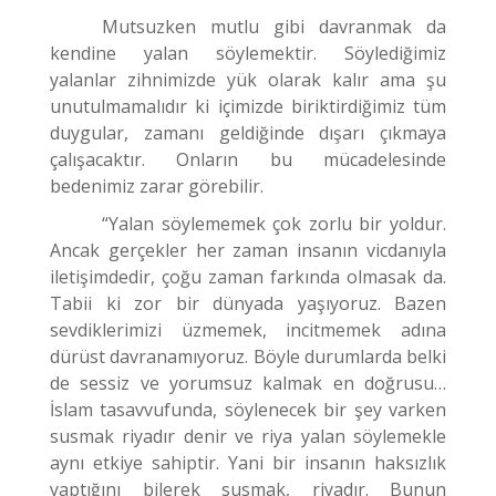
Mutsuzken mutlu gibi davranmak da
kendine yalan söylemektir. Söylediğimiz
yalanlar zihnimizde yük olarak kalır ama şu
unutulmamalıdır ki içimizde biriktirdiğimiz tüm
duygular, zamanı geldiğinde dışarı çıkmaya
çalışacaktır. Onların bu mücadelesinde
bedenimiz zarar görebilir.
“Yalan söylememek çok zorlu bir yoldur.
Ancak gerçekler her zaman insanın vicdanıyla
iletişimdedir, çoğu zaman farkında olmasak da.
Tabii ki zor bir dünyada yaşıyoruz. Bazen
sevdiklerimizi üzmemek, incitmemek adına
dürüst davranamıyoruz. Böyle durumlarda belki
de sessiz ve yorumsuz kalmak en doğrusu…
İslam tasavvufunda, söylenecek bir şey varken
susmak riyadır denir ve riya yalan söylemekle
aynı etkiye sahiptir. Yani bir insanın haksızlık
yaptığını bilerek susmak, riyadır. Bunun