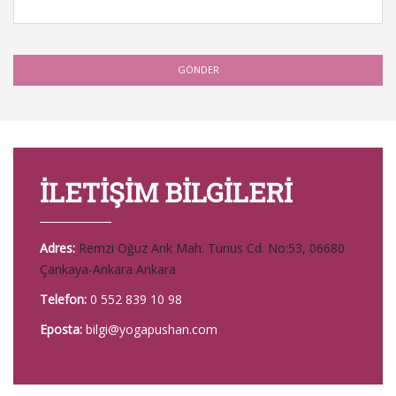
İLETİŞİM BİLGİLERİ
Adres:
Remzi Oğuz Arık Mah. Tunus Cd. No:53, 06680
Çankaya-Ankara Ankara
Telefon:
0 552 839 10 98
Eposta:
bilgi@yogapushan.com