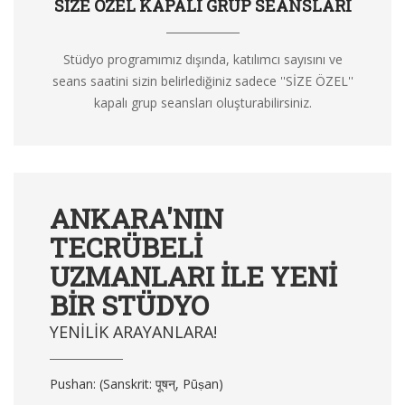
SIZE ÖZEL KAPALI GRUP SEANSLARI
Stüdyo programımız dışında, katılımcı sayısını ve
seans saatini sizin belirlediğiniz sadece ''SİZE ÖZEL''
kapalı grup seansları oluşturabilirsiniz.
ANKARA'NIN
TECRÜBELI
UZMANLARI ILE YENI
BIR STÜDYO
YENILIK ARAYANLARA!
Pushan: (Sanskrit: पूषन्, Pūṣan)